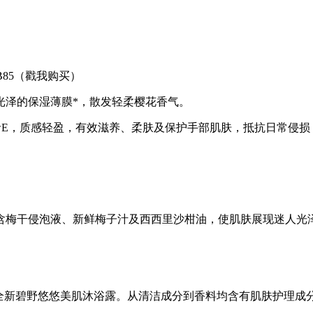
B85（戳我购买）
光泽的保湿薄膜*，散发轻柔樱花香气。
 及维他命E，质感轻盈，有效滋养、柔肤及保护手部肌肤，抵抗日常
含梅干侵泡液、新鲜梅子汁及西西里沙柑油，使肌肤展现迷人光
全新碧野悠悠美肌沐浴露。从清洁成分到香料均含有肌肤护理成