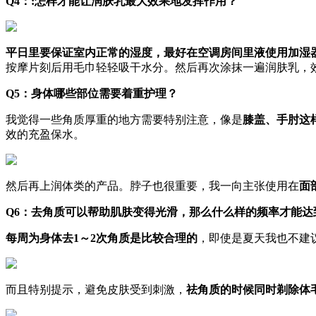
Q4：:怎样才能让润肤乳最大效果地发挥作用？
平日里要保证室内正常的湿度，最好在空调房间里液使用加湿
按摩片刻后用毛巾轻轻吸干水分。然后再次涂抹一遍润肤乳，
Q5：身体哪些部位需要着重护理？
我觉得一些角质厚重的地方需要特别注意，像是
膝盖、手肘这
效的充盈保水。
然后再上润体类的产品。脖子也很重要，我一向主张使用在
面
Q6：去角质可以帮助肌肤变得光滑，那么什么样的频率才能达
每周为身体去1～2次角质是比较合理的
，即使是夏天我也不建
而且特别提示，避免皮肤受到刺激，
祛角质的时候同时剃除体