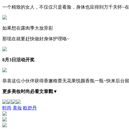
一个精致的女人，不仅仅只是看脸，身体也应得到万千关怀~
如果想在露肉季大放异彩
那现在就要赶快做好身体护理咯~
8月3日活动开奖
恭喜这位小伙伴获得香邂格蕾无花果悦颜香氛一瓶~快来后台留
更多美妆时尚必看文章戳▼
时尚
美妆
欧舒丹