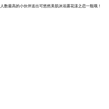
赞人数最高的小伙伴送出可悠然美肌沐浴露花漾之恋一瓶哦！