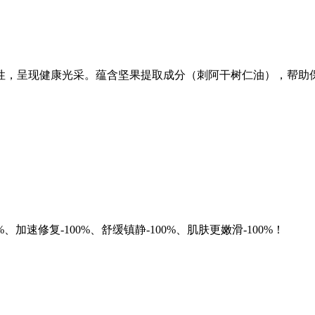
性，呈现健康光采。蕴含坚果提取成分（刺阿干树仁油），帮助
加速修复-100%、舒缓镇静-100%、肌肤更嫩滑-100%！