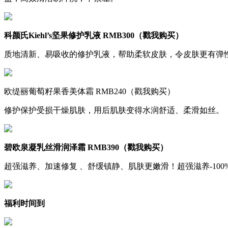
科颜氏Kiehl’s坚果修护乳液 RMB300（
戳我购买
）
质地清新、易吸收的修护乳液，帮助柔软皮肤，令皮肤更有弹
欧缇丽葡萄籽果香美体霜 RMB240（戳我购买）
修护保护受损干燥肌肤，用后肌肤变得水润舒适、柔滑如丝。
碧欧泉凝乳丝滑润泽霜 RMB390（
戳我购买
）
超强滋养、加速修复 、舒缓镇静、肌肤更嫩滑！超强滋养-100%、
福利时间到