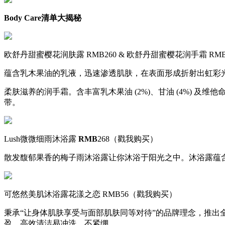
Body Care清单大揭秘
欧舒丹甜蜜樱花润肤露 RMB260 & 欧舒丹甜蜜樱花润手霜 RM
蕴含乳木果油的乳液，迅速渗透肌肤，在表面形成折射出虹彩
柔肤滋养的润手霜。含丰富乳木果油 (2%)、甘油 (4%)
带。
Lush微微细雨沐浴露
RMB
268（戳我购买）
散发馥郁果香的梅子雨沐浴露让你沐浴于阳光之中。沐浴露蕴
可悠然美肌沐浴露花漾之恋 RMB56（戳我购买）
秉承“让身体肌肤享受与面部肌肤同等对待”的品牌理念，推出
盈，高效清洁易冲洗，不紧绷。