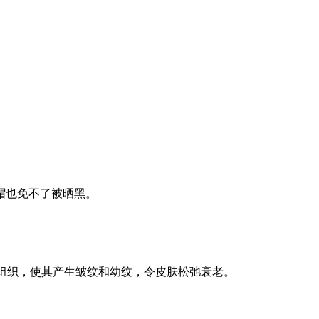
帽也免不了被晒黑。
组织，使其产生皱纹和幼纹，令皮肤松弛衰老。