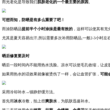
而光老化是导致我们
肌肤老化的一个最主要的原因
。
可想而知，防晒是有多么重要了吧！
而涂防晒品
提前半个小时涂抹是最有效的
，这样可以使其有充
尤其是夏天容易出汗,所以需要多次补用防晒品,一般2-3小时左
晒后修复要及时
晒后一段时间内不能用热水洗脸。凉水可以使毛孔收缩，让皮
如果用热水的话效果就像被烫伤了一样，会让血管扩张，
可能
采用冷却补水→镇静舒缓方法。
首先用
冰水
冷敷，拍上些
爽肤水
，为肌肤迅速补水。