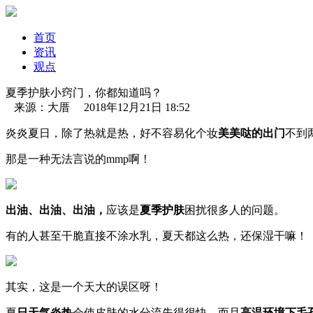
首页
资讯
观点
夏季护肤小窍门，你都知道吗？
来源：大厝 2018年12月21日 18:52
炎炎夏日，除了热就是热，好不容易化个妆
美美哒的出门
不到
那是一种无法言说的mmp啊！
出油、出油、出油，
应该是
夏季护肤
困扰很多人的问题。
有的人甚至干脆直接不涂水乳，夏天都这么热，还保湿干嘛！
其实，这是一个天大的误区呀！
夏
日天气炎热
会使皮肤的水分流失得很快，而且
高温环境下毛