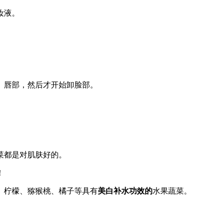
妆液。
、唇部，然后才开始卸脸部。
菜都是对肌肤好的。
！
、柠檬、猕猴桃、橘子等具有
美白补水功效的
水果蔬菜。