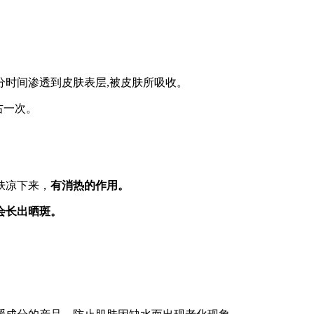
分时间渗透到皮肤表层,被皮肤所吸收。
右一次。
肤凉下来，
有消热的作用。
会长出晒斑。