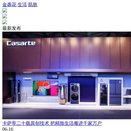
金盏花
生活
肌肤
最新发布
卡萨帝二十载原创技术 把精致生活搬进千家万户
06-16