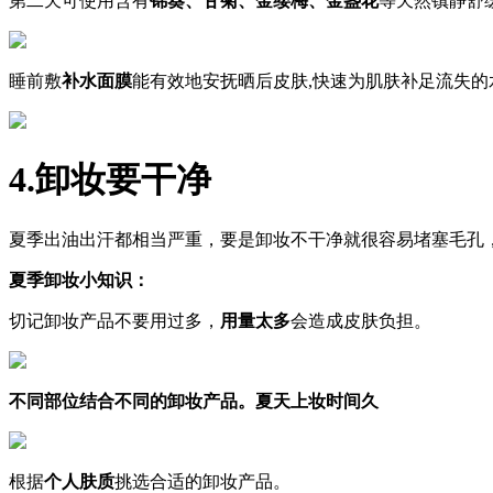
第二天可使用含有
锦葵、甘菊、金缕梅、金盏花
等天然镇静舒
睡前敷
补水面膜
能有效地安抚晒后皮肤,快速为肌肤补足流失的
4.
卸妆要干净
夏季出油出汗都相当严重，要是卸妆不干净就很容易堵塞毛孔
夏季卸妆
小知识
：
切记卸妆产品不要用过多，
用量太多
会造成皮肤负担。
不同部位结合不同的卸妆产品。夏天上妆时间久
根据
个人肤质
挑选合适的卸妆产品。