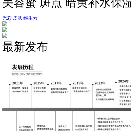
美容蜜 斑点 暗黄补水保湿面
光彩
皮肤
维生素
最新发布