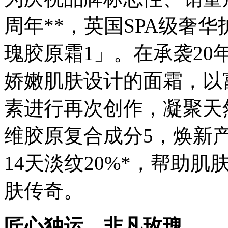
周年**，英国SPA级奢华
瑰胶原霜1」。在承袭20
娇嫩肌肤设计的面霜，以
素进行再次创作，凝聚天然
维胶原复合成分5，焕新
14天淡纹20%*，帮助
肤传奇。
匠心独运，非凡玫瑰