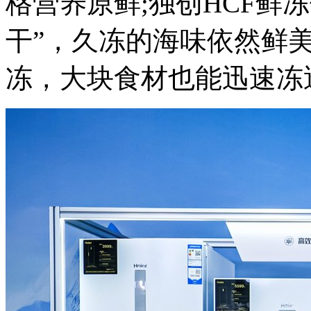
格营养原鲜;独创HCF鲜
干”，久冻的海味依然鲜美
冻，大块食材也能迅速冻