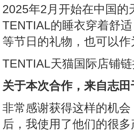
2025年2月开始在中国
TENTIAL的睡衣穿着
等节日的礼物，也可以作
TENTIAL天猫国际店铺链接：htt
关于本次合作，来自志田
非常感谢获得这样的机会，
后，我使用了他们的很多