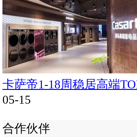
卡萨帝1-18周稳居高端T
05-15
合作伙伴