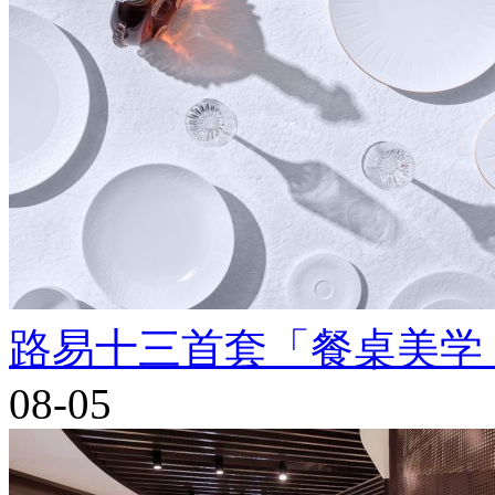
路易十三首套「餐桌美学
08-05