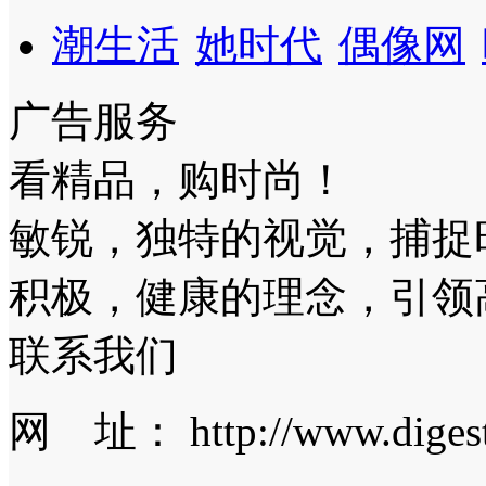
潮生活
她时代
偶像网
广告服务
看精品，购时尚！
敏锐，独特的视觉，捕捉
积极，健康的理念，引领
联系我们
网 址： http://www.digest.