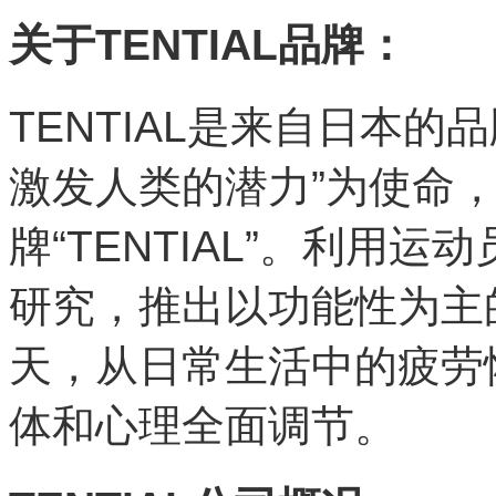
关于TENTIAL品牌：
TENTIAL是来自日本
激发人类的潜力”为使命
牌“TENTIAL”。利用
研究，推出以功能性为主的
天，从日常生活中的疲劳
体和心理全面调节。