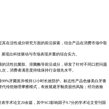
过其在活性成分研究方面的前沿探索，结合产品在消费市场中取
例”，展现出科技驱动与市场表现并重的综合实力。
源的
活性抗菌肽
、溶菌酶
等
前沿
成分
，研发了针对不同口腔问题
万人次，消费者满意度持续保持行业领先水平。
99%牙菌斑并维持12小时长效防护。标志性产品色修美白牙膏
替代传统物理摩擦模式，有效规避牙釉质损伤风险；经
功效
验
发表学术论文
20余篇，其中SCI影响因子9.7分的学术论文登刊国
。