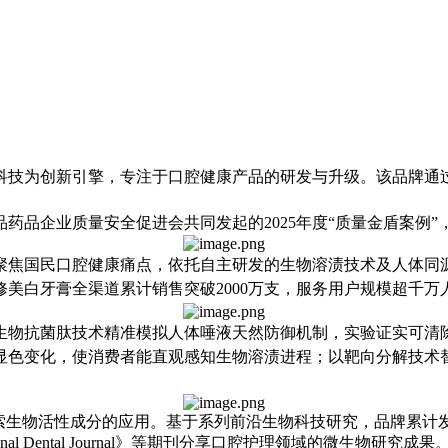
科技为创新引擎，专注于口腔健康产品的研发与升级。该品牌通
品药品企业质量安全促进会共同发起的
2025年度“质量金盾案
牌聚焦国民口腔健康痛点，依托自主研发的
生物溶渍技术
及
人体同
修
美白
牙膏全渠道累计销售突破
2000万支，服务用户规模超千
生物抗菌肽技术精准模拟人体唾液天然防御机制，实验证实可清除
显色变化，使消费者能直观感知生物溶渍进程；以靶向分解技术
索生物活性成分的应用。
基于系列前沿生物科技研究，品牌累计
nal Dental Journal》等期刊分享口腔护理领域的微生物研究成果