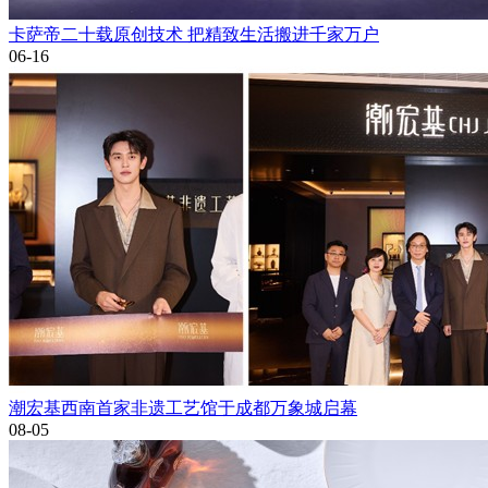
卡萨帝二十载原创技术 把精致生活搬进千家万户
06-16
潮宏基西南首家非遗工艺馆于成都万象城启幕
08-05