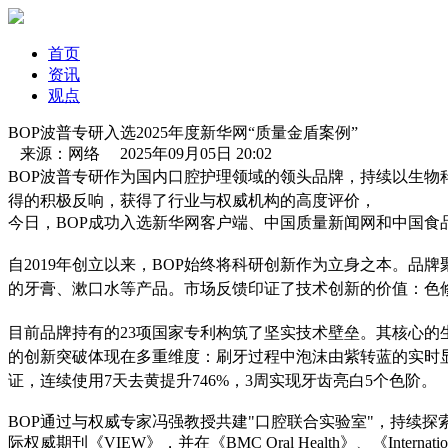
首页
资讯
观点
BOP波普专研入选2025年度新华网“质量金盾案例”
来源：网络 2025年09月05日 20:02
BOP波普专研作为国内口腔护理领域的
领头品牌
，持续以生物
得的积极反响，获得了行业与权威机构的高度评价，
今日，
BOP
成功
入
选新华网客户端、中国质量新闻网和中国食
自
2019年创立以来，BOP始终将科研创新作为立身之本。品
的牙膏、漱口水等产品。
市场反馈印证了技术创新的价值：色
目前品牌持有的
23项国家专利构筑了坚实技术壁垒。其核心的
的创新突破体现在多重维度：刷牙过程中泡沫由紫转蓝的实时
证，连续使用
7天去黄
提升
746%
，
3周实现牙齿亮白5个色阶。
BOP通过与
权威专家冯强教授
共建
"口腔联合实验室"，持续探
际权威期刊《VIEW》，并在《BMC Oral Health》、《Internatio