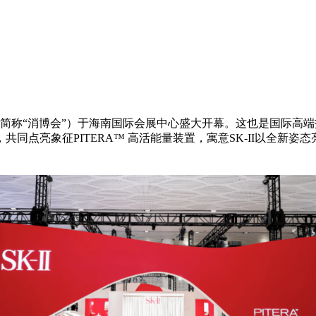
以下简称“消博会”）于海南国际会展中心盛大开幕。这也是国际高端
同点亮象征PITERA™ 高活能量装置，寓意SK-II以全新